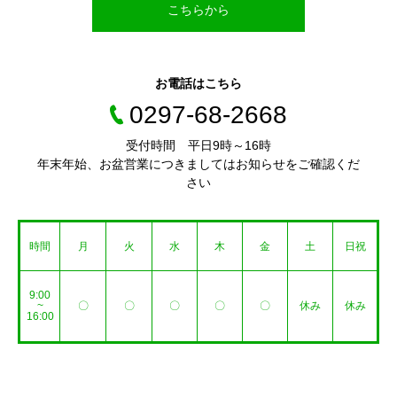
こちらから
お電話はこちら
0297-68-2668
受付時間 平日9時～16時
年末年始、お盆営業につきましてはお知らせをご確認くだ
さい
時間
月
火
水
木
金
土
日祝
9:00
~
〇
〇
〇
〇
〇
休み
休み
16:00