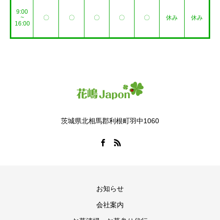
9:00
~
〇
〇
〇
〇
〇
休み
休み
16:00
茨城県北相馬郡利根町羽中1060
お知らせ
会社案内