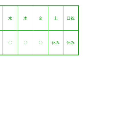
水
木
金
土
日祝
〇
〇
〇
休み
休み