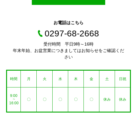
お電話はこちら
0297-68-2668
受付時間 平日9時～16時
年末年始、お盆営業につきましてはお知らせをご確認くだ
さい
時間
月
火
水
木
金
土
日祝
9:00
~
〇
〇
〇
〇
〇
休み
休み
16:00