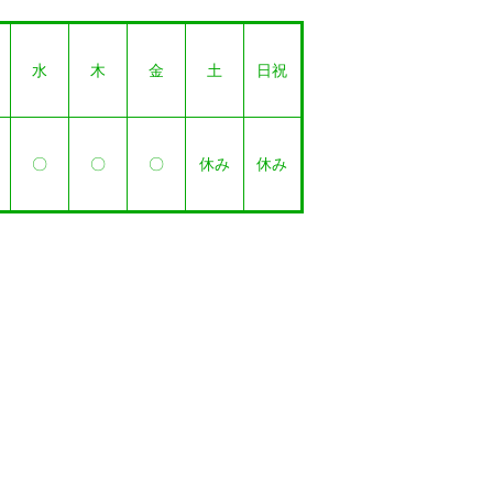
水
木
金
土
日祝
〇
〇
〇
休み
休み