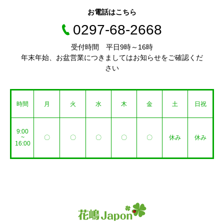
お電話はこちら
0297-68-2668
受付時間 平日9時～16時
年末年始、お盆営業につきましてはお知らせをご確認くだ
さい
時間
月
火
水
木
金
土
日祝
9:00
~
〇
〇
〇
〇
〇
休み
休み
16:00