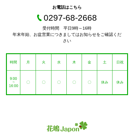
お電話はこちら
0297-68-2668
受付時間 平日9時～16時
年末年始、お盆営業につきましてはお知らせをご確認くだ
さい
時間
月
火
水
木
金
土
日祝
9:00
~
〇
〇
〇
〇
〇
休み
休み
16:00