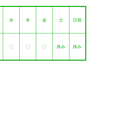
水
木
金
土
日祝
〇
〇
〇
休み
休み