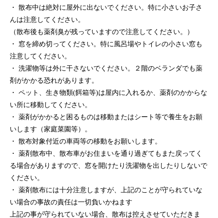
・ 散布中は絶対に屋外に出ないでください。特に小さいお子さ
んは注意してください。
（散布後も薬剤臭が残っていますので注意してください。）
・ 窓を締め切ってください。特に風呂場やトイレの小さい窓も
注意してください。
・ 洗濯物等は外に干さないでください。２階のベランダでも薬
剤がかかる恐れがあります。
・ ペット、生き物類(餌箱等)は屋内に入れるか、薬剤のかからな
い所に移動してください。
・ 薬剤がかかると困るものは移動またはシート等で養生をお願
いします（家庭菜園等）。
・ 散布対象付近の車両等の移動をお願いします。
・ 薬剤散布中、散布車がお住まいを通り過ぎてもまた戻ってく
る場合がありますので、窓を開けたり洗濯物を出したりしないで
ください。
・ 薬剤散布には十分注意しますが、上記のことが守られていな
い場合の事故の責任は一切負いかねます
上記の事が守られていない場合、散布は控えさせていただきま