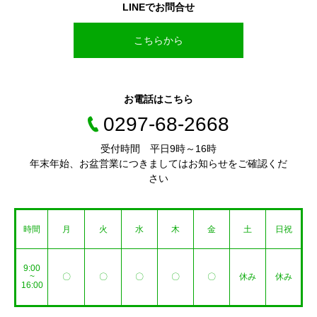
LINEでお問合せ
こちらから
お電話はこちら
0297-68-2668
受付時間 平日9時～16時
年末年始、お盆営業につきましてはお知らせをご確認くだ
さい
時間
月
火
水
木
金
土
日祝
9:00
~
〇
〇
〇
〇
〇
休み
休み
16:00